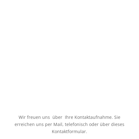
Eindrucksvoll, schafft neue Impulse und bringt den
Anstoß anders zu denken.
Regisseur
Wir freuen uns über Ihre Kontaktaufnahme. Sie
erreichen uns per Mail, telefonisch oder über dieses
Kontaktformular.