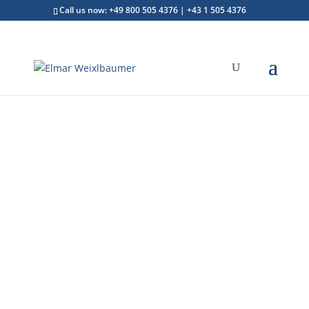
Call us now: +49 800 505 4376 | +43 1 505 4376
Die Zukunft medialer
Wahrnehmung